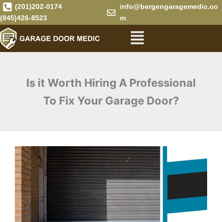
Skip
(201)202-0174
info@bergengaragemedic.co
to
(845)426-8523
m
Menu
content
Is it Worth Hiring A Professional
To Fix Your Garage Door?